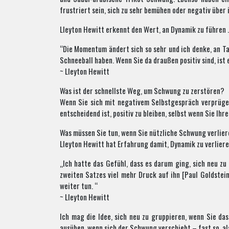
frustriert sein, sich zu sehr bemühen oder negativ über
Lleyton Hewitt erkennt den Wert, an Dynamik zu führen 
“Die Momentum ändert sich so sehr und ich denke, an Tag
Schneeball haben. Wenn Sie da draußen positiv sind, ist e
~ Lleyton Hewitt
Was ist der schnellste Weg, um Schwung zu zerstören?
Wenn Sie sich mit negativem Selbstgespräch verprügeln
entscheidend ist, positiv zu bleiben, selbst wenn Sie Ih
Was müssen Sie tun, wenn Sie nützliche Schwung verlie
Lleyton Hewitt hat Erfahrung damit, Dynamik zu verliere
„Ich hatte das Gefühl, dass es darum ging, sich neu zu
zweiten Satzes viel mehr Druck auf ihn [Paul Goldstei
weiter tun. “
~ Lleyton Hewitt
Ich mag die Idee, sich neu zu gruppieren, wenn Sie da
ausüben, wenn sich der Schwung verschiebt – fast so, als 