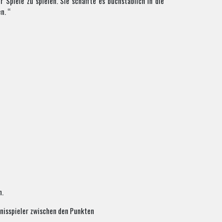
Spiele zu spielen. Sie schaffte es buchstäblich in die
n. “
n.
nisspieler zwischen den Punkten