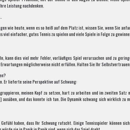
 ihre Leistung nachdenken.
…
en wie heute, wenn es so heiß auf dem Platz ist, wissen Sie, wenn Sie anfan
s viel einfacher, gutes Tennis zu spielen und viele Spiele in Folge zu gewinne
, kann dies viel mehr Fehler, vorläufiges Spiel verursachen und zu gerin
re Erwartungen möglicherweise nicht erfüllen. Halten Sie Ihr Selbstvertrauen
ren?
n. Er lieferte seine Perspektive auf Schwung:
 gruppieren, meinen Kopf zu setzen, hart zu arbeiten und im zweiten Satz n
n] ausüben, und das konnte ich tun. Die Dynamik schwang sich wirklich zu 
s Gefühl haben, dass Ihr Schwung rutscht. Einige Tennisspieler können sic
würde sie in Panik in Panik sind, wenn sich das Spiel dreht.