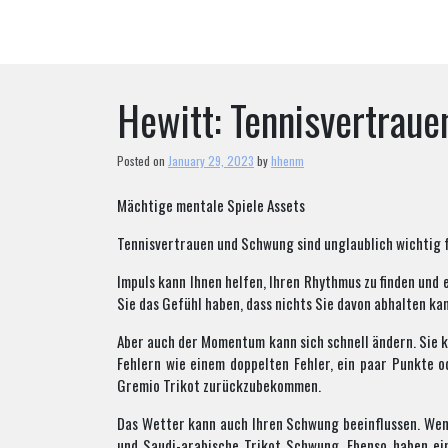
Skip
to
content
Hewitt: Tennisvertrau
Posted on
January 29, 2023
by
hhenm
Mächtige mentale Spiele Assets
Tennisvertrauen und Schwung sind unglaublich wichtig f
Impuls kann Ihnen helfen, Ihren Rhythmus zu finden un
Sie das Gefühl haben, dass nichts Sie davon abhalten ka
Aber auch der Momentum kann sich schnell ändern. Sie k
Fehlern wie einem doppelten Fehler, ein paar Punkte 
Gremio Trikot zurückzubekommen.
Das Wetter kann auch Ihren Schwung beeinflussen. Wenn
und Saudi-arabische Trikot Schwung. Ebenso haben ei