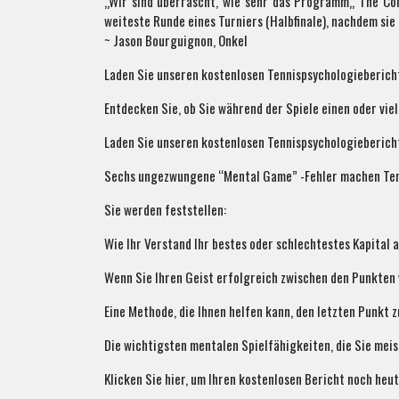
„Wir sind überrascht, wie sehr das Programm„ The Conf
weiteste Runde eines Turniers (Halbfinale), nachdem sie
~ Jason Bourguignon, Onkel
Laden Sie unseren kostenlosen Tennispsychologieberich
Entdecken Sie, ob Sie während der Spiele einen oder vi
Laden Sie unseren kostenlosen Tennispsychologieberich
Sechs ungezwungene “Mental Game” -Fehler machen Ten
Sie werden feststellen:
Wie Ihr Verstand Ihr bestes oder schlechtestes Kapital a
Wenn Sie Ihren Geist erfolgreich zwischen den Punkten
Eine Methode, die Ihnen helfen kann, den letzten Punkt z
Die wichtigsten mentalen Spielfähigkeiten, die Sie meis
Klicken Sie hier, um Ihren kostenlosen Bericht noch h