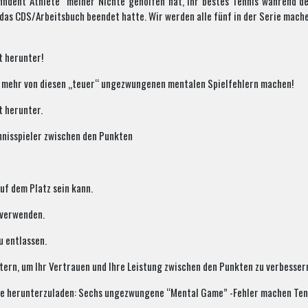
ident Athlete “meiner Nichte geholfen hat, ihr bestes Tennis während der 
 das CDS/Arbeitsbuch beendet hatte. Wir werden alle fünf in der Serie mache
t herunter!
el mehr von diesen „teuer“ ungezwungenen mentalen Spielfehlern machen!
t herunter.
nisspieler zwischen den Punkten
uf dem Platz sein kann.
 verwenden.
u entlassen.
tern, um Ihr Vertrauen und Ihre Leistung zwischen den Punkten zu verbesser
eute herunterzuladen: Sechs ungezwungene “Mental Game” -Fehler machen Ten